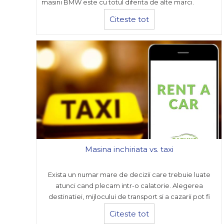
masini BMW este cu totul diferita de alte marci.
Citeste tot
Masina inchiriata vs. taxi
Exista un numar mare de decizii care trebuie luate
atunci cand plecam intr-o calatorie. Alegerea
destinatiei, mijlocului de transport si a cazarii pot fi
dezicii greu de luat, in special cand plecam intr-un loc
Citeste tot
in care nu am mai fost.