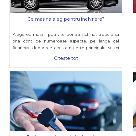
Ce masina aleg pentru inchiriere?
Alegerea masinii potrivite pentru inchiriat trebuie sa
tina cont de numeroase aspecte, pe langa cel
financiar, deoarece acesta nu este principalul si nici
singurul de luat in calcul.
Citeste tot