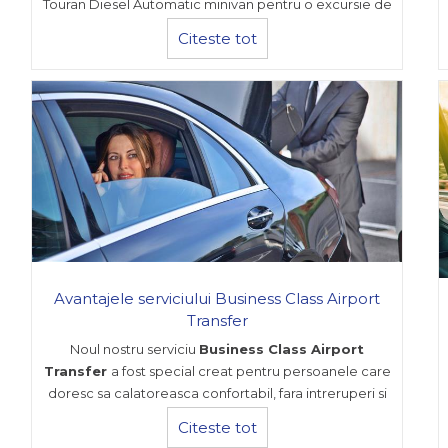
Touran Diesel Automatic minivan pentru o excursie de
neuitat.
Citeste tot
Avantajele serviciului Business Class Airport
Transfer
Noul nostru serviciu
Business Class Airport
Transfer
a fost special creat pentru persoanele care
doresc sa calatoreasca confortabil, fara intreruperi si
vor sa ajunga rapid la destinatie.
Citeste tot