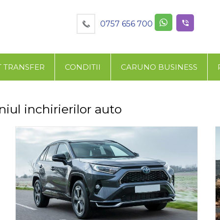
0757 656 700
T TRANSFER
CONDITII
CARUNO BUSINESS
iul inchirierilor auto