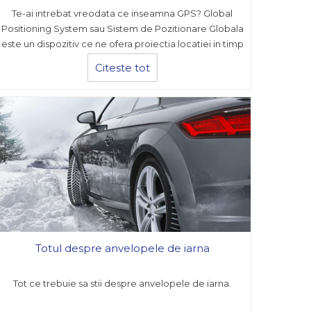
Te-ai intrebat vreodata ce inseamna GPS? Global
Positioning System sau Sistem de Pozitionare Globala
este un dispozitiv ce ne ofera proiectia locatiei in timp
real si ne ajuta sa ne orientam in spatiu cu ajutorul unei
Citeste tot
harti.
Totul despre anvelopele de iarna
Tot ce trebuie sa stii despre anvelopele de iarna.