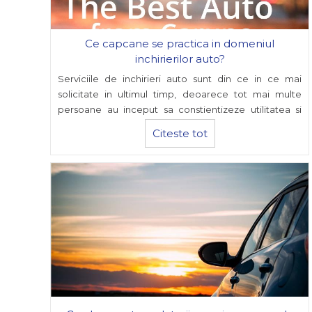
Ce capcane se practica in domeniul
inchirierilor auto?
Serviciile de inchirieri auto sunt din ce in ce mai
solicitate in ultimul timp, deoarece tot mai multe
persoane au inceput sa constientizeze utilitatea si
avantajele acestora. Intrucat numarul solicitarilor a
Citeste tot
crescut considerabil, au aparut si multe companii de
rent a car pe piata.