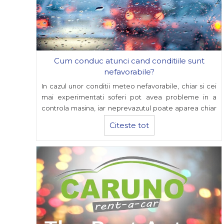
Cum conduc atunci cand conditiile sunt
nefavorabile?
In cazul unor conditii meteo nefavorabile, chiar si cei
mai experimentati soferi pot avea probleme in a
controla masina, iar neprevazutul poate aparea chiar
daca se iau toate masurile de preventie necesare.
Citeste tot