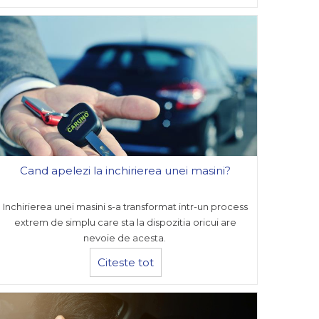
Cand apelezi la inchirierea unei masini?
Inchirierea unei masini s-a transformat intr-un process
extrem de simplu care sta la dispozitia oricui are
nevoie de acesta.
Citeste tot