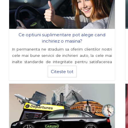
Ce optiuni suplimentare pot alege cand
inchiriez o masina?
In permanenta ne straduim sa oferim clientilor nostri
cele mai bune servicii de inchirieri auto, la cele mai
inalte standarde de integritate pentru satisfacerea
nevoilor lor, punand la dispozitia lor o gama variata de
Citeste tot
masini de inchiriat la cele mai avantajoase preturi de
pe piata de
Rent a Car Cluj
.