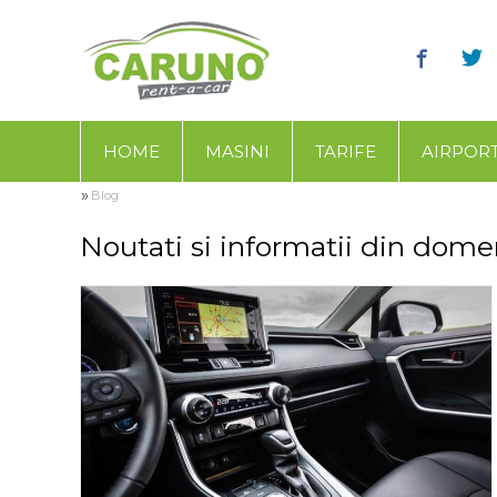
HOME
MASINI
TARIFE
AIRPOR
»
Blog
Noutati si informatii din domen