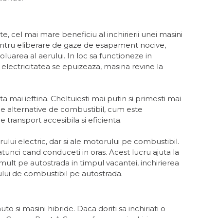
e, cel mai mare beneficiu al inchirierii unei masini
pentru eliberare de gaze de esapament nocive,
uarea al aerului. In loc sa functioneze in
 electricitatea se epuizeaza, masina revine la
a mai ieftina. Cheltuiesti mai putin si primesti mai
le alternative de combustibil, cum este
e transport accesibila si eficienta.
ului electric, dar si ale motorului pe combustibil.
tunci cand conduceti in oras. Acest lucru ajuta la
ult pe autostrada in timpul vacantei, inchirierea
mului de combustibil pe autostrada.
to si masini hibride. Daca doriti sa inchiriati o