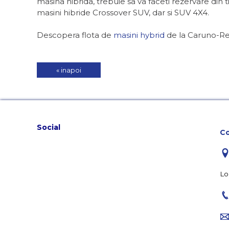
masina hibrida, trebuie sa va faceti rezervare di
masini hibride Crossover SUV, dar si SUV 4X4.
Descopera flota de
masini hybrid
de la Caruno-Ren
« inapoi
Social
Co
Lo