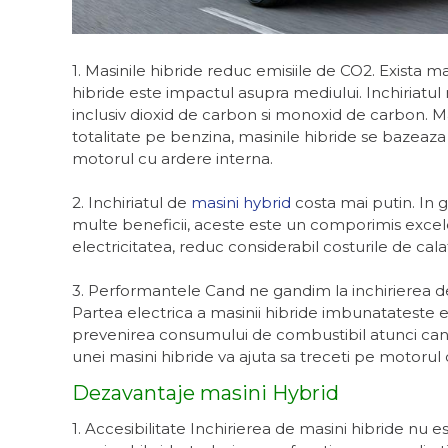
1. Masinile hibride reduc emisiile de CO2. Exista m
hibride este impactul asupra mediului. Inchiriat
inclusiv dioxid de carbon si monoxid de carbon. M
totalitate pe benzina, masinile hibride se bazeaza 
motorul cu ardere interna.
2. Inchiriatul de
masini hybrid
costa mai putin. In g
multe beneficii, aceste este un comporimis excele
electricitatea, reduc considerabil costurile de calat
3. Performantele Cand ne gandim la inchirierea de m
Partea electrica a masinii hibride imbunatateste e
prevenirea consumului de combustibil atunci cand 
unei masini hibride va ajuta sa treceti pe motorul 
Dezavantaje masini Hybrid
1. Accesibilitate Inchirierea de masini hibride nu es