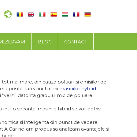
REZERVARI
BLOG
CONTACT
d
tot mai mare, din cauza poluarii si emisiilor de
a posibilitatea inchirierii
masinilor hybrid
“verzi” datorita gradului mic de poluare.
u intr-o vacanta, masinile hibrid se vor potrivi
onomica si inteligenta din punct de vedere
nt A Car ne-am propus sa analizam avantajele si
ibride.