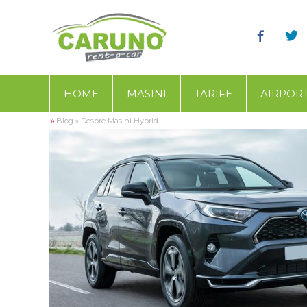
HOME
MASINI
TARIFE
AIRPOR
»
Blog
»
Despre Masini Hybrid