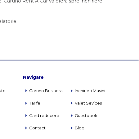
. Caruno Rent A Car va ofera spre inchiriere
latorie.
Navigare
uto
Caruno Business
Inchirieri Masini
Tarife
Valet Sevices
Card reducere
Guestbook
Contact
Blog