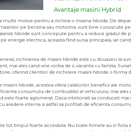
Avantaje masini Hybrid
ai multe motive pentru a inchiria o masina hibrida. De depart
ul masinilor pe benzina sau motorina, sunt bine cunoscute 
asinile hibride sunt concepute pentru a reduce gradul de pol
pe energie electrica, aceasta fiind sursa principala, iar cand
eneral, inchirierea de masini hibride este cu douazeci la sunt
nt, mai ales cand vine vorba de o vacanta cu familia. Surse
orie, oferind clientilor de inchiriere masini hibride o forma d
asini hibride, acestea ofera calatorilor beneficii ale motor
ficienta consumului de combustibil al vehiculului, mai ales a
este foarte aglomerat. Daca intetionati sa conduceti mai m
cu aredere interna si astfel sa profitati de eficienta consu
te tot timpul foarte accesibila. Nu toate firmele au in flota au