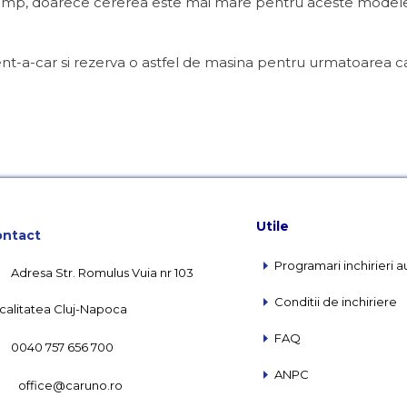
n timp, doarece cererea este mai mare pentru aceste modele
t-a-car si rezerva o astfel de masina pentru urmatoarea ca
Utile
ntact
Programari inchirieri a
Adresa Str. Romulus Vuia nr 103
Conditii de inchiriere
calitatea Cluj-Napoca
FAQ
0040 757 656 700
ANPC
office@caruno.ro