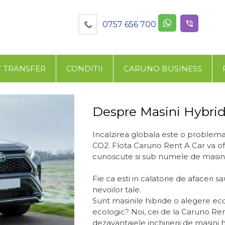
0757 656 700
T TRANSFER
CONDITII
CARUNO BUSINESS
Despre Masini Hybri
Incalzirea globala este o problema 
CO2. Flota Caruno Rent A Car va ofer
cunoscute si sub numele de masini 
Fie ca esti in calatorie de afaceri sa
nevoilor tale.
Sunt masinile hibride o alegere ec
ecologic? Noi, cei de la Caruno Re
dezavantajele inchirierii de masini h