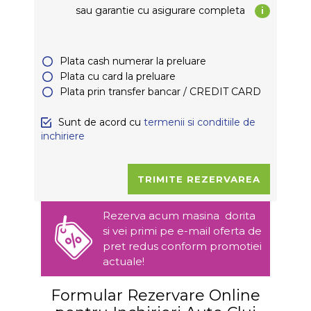
sau garantie
cu asigurare completa
i
Plata cash numerar la preluare
Plata cu card la preluare
Plata prin transfer bancar / CREDIT CARD
Sunt de acord cu
termenii si conditiile de
inchiriere
Rezerva acum masina dorita
si vei primi pe e-mail oferta de
pret redus conform promotiei
actuale!
Formular Rezervare Online