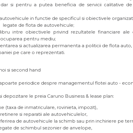
ar si pentru a putea beneficia de servicii calitative d
autovehicule in functie de specificul si obiectivele organiz
 legate de flota de autovehicule;
libru intre obiectivele privind rezultatele financiare ale
eocuparea pentru mediu;
area si actualizarea permanenta a politicii de flota auto,
aniei pe care o reprezentati.
noi si second hand
 rapoarte periodice despre managementul flotei auto - econo
 si depozitare le preia Caruno Business & lease plan:
xe (taxa de inmatriculare, rovinieta, impozit),
retinere si reparatii ale autovehiculelor,
 oferirea de autovehicule la schimb sau prin inchiriere pe te
legate de schimbul sezonier de anvelope,