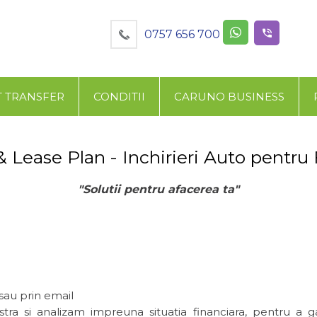
0757 656 700
T TRANSFER
CONDITII
CARUNO BUSINESS
 Lease Plan - Inchirieri Auto pentru
"Solutii pentru afacerea ta"
sau prin email
ra si analizam impreuna situatia financiara, pentru a g