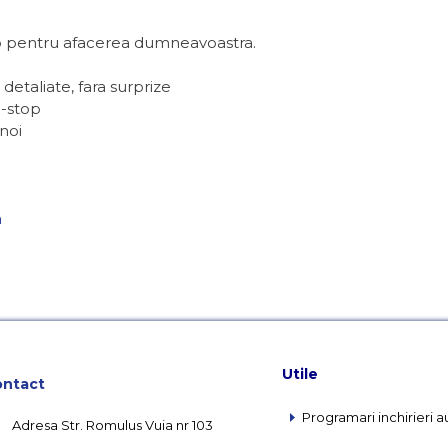
mp pentru afacerea dumneavoastra.
i detaliate, fara surprize
n-stop
noi
a
Utile
ntact
Programari inchirieri a
Adresa Str. Romulus Vuia nr 103