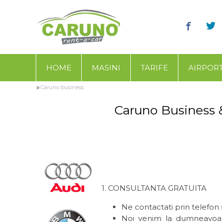
HOME
MASINI
TARIFE
AIRPOR
»
Caruno business
Caruno Business &
1. CONSULTANTA GRATUITA
Ne contactati prin telefon 
Noi venim la dumneavoast