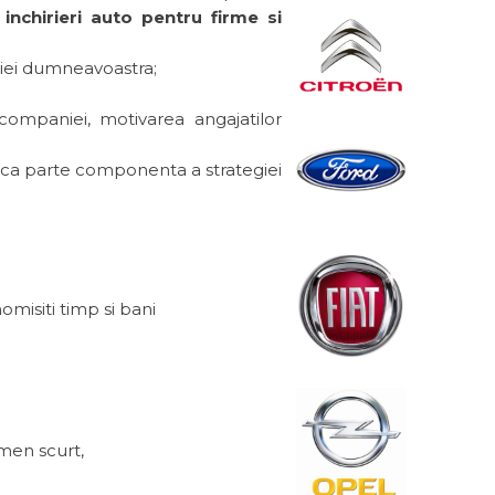
e
inchirieri auto pentru firme si
atiei dumneavoastra;
 companiei, motivarea angajatilor
 ca parte componenta a strategiei
misiti timp si bani
rmen scurt,