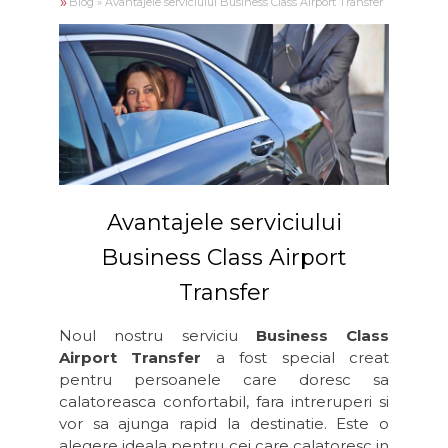
»
Blog
»
Avantajele serviciului Business Class Airport Transfer
Avantajele serviciului
Business Class Airport
Transfer
Noul nostru serviciu
Business Class
Airport Transfer
a fost special creat
pentru persoanele care doresc sa
calatoreasca confortabil, fara intreruperi si
vor sa ajunga rapid la destinatie. Este o
alegere ideala pentru cei care calatoresc in