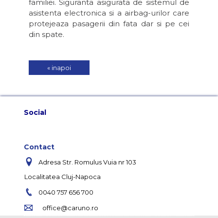
familiei. Siguranta asigurata de sistemul de
asistenta electronica si a airbag-urilor care
protejeaza pasagerii din fata dar si pe cei
din spate.
« inapoi
Social
Contact
Adresa Str. Romulus Vuia nr 103
Localitatea Cluj-Napoca
0040 757 656 700
office@caruno.ro