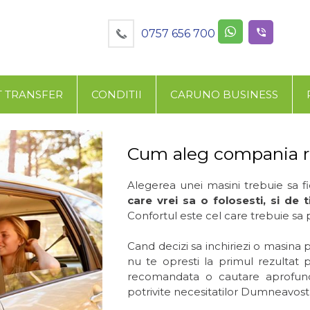
0757 656 700
T TRANSFER
CONDITII
CARUNO BUSINESS
Cum aleg compania re
Alegerea unei masini trebuie sa fi
care vrei sa o folosesti, si de 
Confortul este cel care trebuie sa
Cand decizi sa inchiriezi o masina
nu te opresti la primul rezultat 
recomandata o cautare aprofunda
potrivite necesitatilor Dumneavost