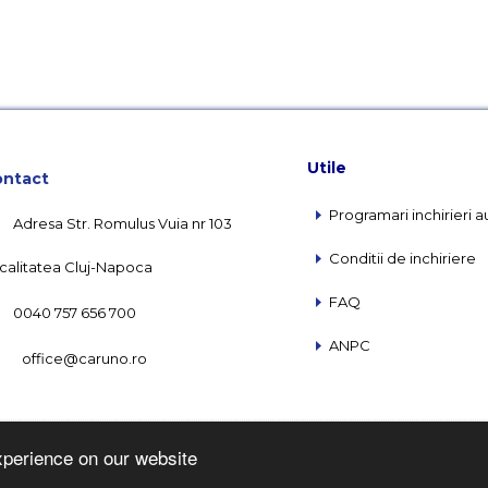
Utile
ntact
Programari inchirieri a
Adresa Str. Romulus Vuia nr 103
Conditii de inchiriere
calitatea Cluj-Napoca
FAQ
0040 757 656 700
ANPC
office@caruno.ro
Copyright © Caruno 2016 |
Webdesign by Softimpera
xperience on our website
Cum aleg compania rent a car potrivita?