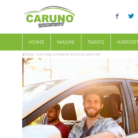
HOME
MASINI
TARIFE
AIRPOR
»
Blog
»
Cum aleg compania rent a car potrivita?