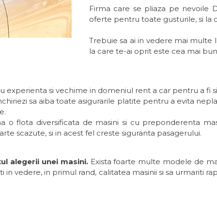
Firma care se pliaza pe nevoile 
oferte pentru toate gusturile, si la
Trebuie sa ai in vedere mai multe lu
la care te-ai oprit este cea mai bu
 experienta si vechime in domeniul rent a car pentru a fi si
iriezi sa aiba toate asigurarile platite pentru a evita neplac
e.
o flota diversificata de masini si cu preponderenta masini
te scazute, si in acest fel creste siguranta pasagerului.
ul alegerii unei masini.
Exista foarte multe modele de masin
 in vedere, in primul rand, calitatea masinii si sa urmariti rap