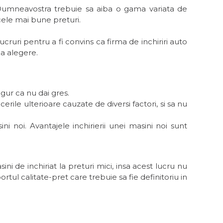
Dumneavostra trebuie sa aiba o gama variata de
 cele mai bune preturi.
cruri pentru a fi convins ca firma de inchiriri auto
na alegere.
gur ca nu dai gres.
erile ulterioare cauzate de diversi factori, si sa nu
 noi. Avantajele inchirierii unei masini noi sunt
i de inchiriat la preturi mici, insa acest lucru nu
ortul calitate-pret care trebuie sa fie definitoriu in