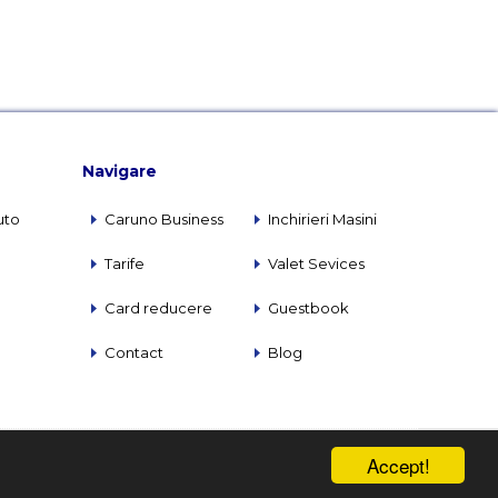
Navigare
uto
Caruno Business
Inchirieri Masini
Tarife
Valet Sevices
Card reducere
Guestbook
Contact
Blog
Accept!