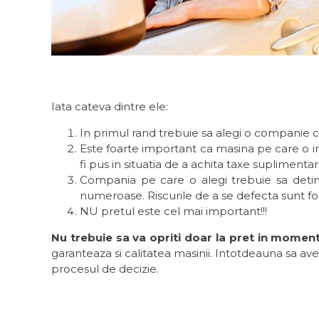
Iata cateva dintre ele:
In primul rand trebuie sa alegi o companie cu
Este foarte important ca masina pe care o inch
fi pus in situatia de a achita taxe suplimentar
Compania pe care o alegi trebuie sa detina 
numeroase. Riscurile de a se defecta sunt foar
NU pretul este cel mai important!!!
Nu trebuie sa va opriti doar la pret in moment
garanteaza si calitatea masinii. Intotdeauna sa aveti
procesul de decizie.