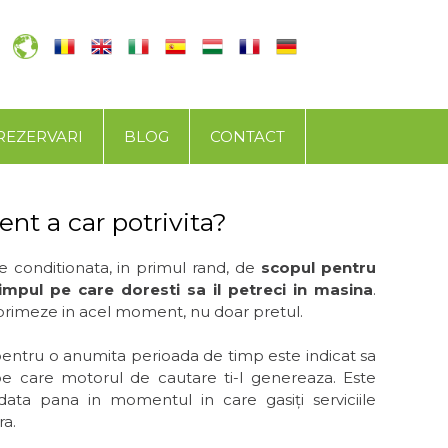
REZERVARI
BLOG
CONTACT
nt a car potrivita?
e conditionata, in primul rand, de
scopul pentru
timpul pe care doresti sa il petreci in masina
.
 primeze in acel moment, nu doar pretul.
 pentru o anumita perioada de timp este indicat sa
pe care motorul de cautare ti-l genereaza. Este
ta pana in momentul in care gasiți serviciile
ra.