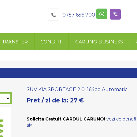
0757 656 700
T TRANSFER
CONDITII
CARUNO BUSINESS
SUV KIA SPORTAGE 2.0. 164cp Automatic
Pret / zi de la:
27
€
Solicita Gratuit CARDUL CARUNO!
vezi ce benefic
ai>