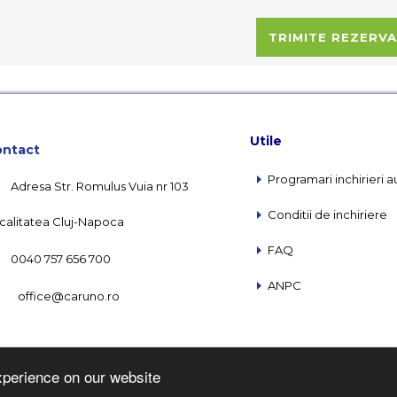
Utile
ntact
Programari inchirieri a
Adresa Str. Romulus Vuia nr 103
Conditii de inchiriere
calitatea Cluj-Napoca
FAQ
0040 757 656 700
ANPC
office@caruno.ro
Copyright © Caruno 2016 |
Webdesign by Softimpera
xperience on our website
Rezervare Online pentru Inchirieri Auto Cluj direct de la Aeroport