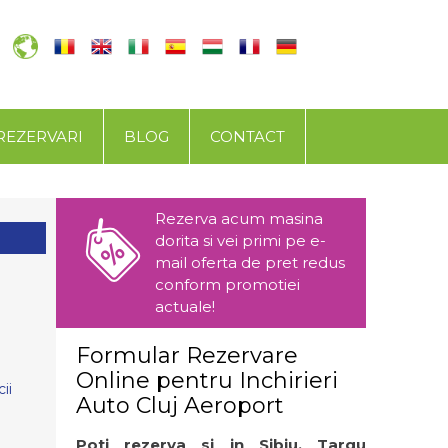
REZERVARI
BLOG
CONTACT
Rezerva acum masina
dorita si vei primi pe e-
mail oferta de pret redus
conform promotiei
actuale!
Formular Rezervare
Online pentru Inchirieri
ii
Auto Cluj Aeroport
Poti rezerva si in Sibiu, Targu