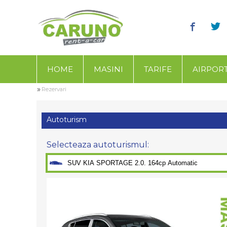
HOME
MASINI
TARIFE
AIRPOR
»
Rezervari
Autoturism
Selecteaza autoturismul: