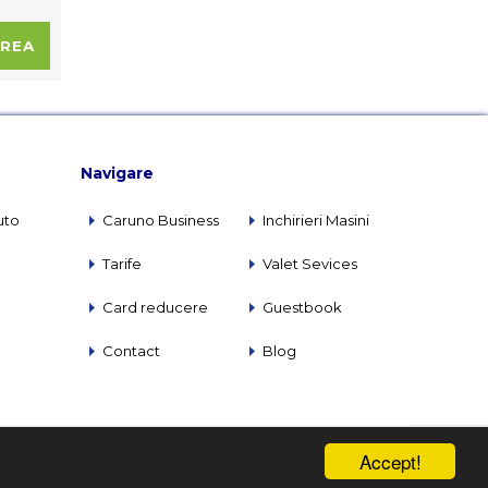
Navigare
uto
Caruno Business
Inchirieri Masini
Tarife
Valet Sevices
Card reducere
Guestbook
Contact
Blog
Accept!