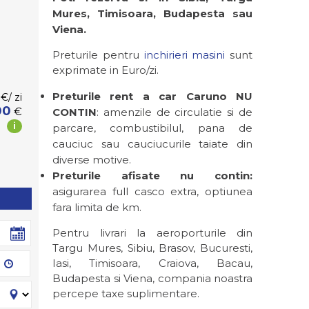
Mures, Timisoara, Budapesta sau
Viena.
Preturile pentru
inchirieri masini
sunt
exprimate in Euro/zi.
Preturile rent a car Caruno NU
€/
zi
00
€
CONTIN
: amenzile de circulatie si de
i
parcare, combustibilul, pana de
cauciuc sau cauciucurile taiate din
diverse motive.
Preturile afisate nu contin:
asigurarea full casco extra, optiunea
fara limita de km.
Pentru livrari la aeroporturile din
Targu Mures, Sibiu, Brasov, Bucuresti,
Iasi, Timisoara, Craiova, Bacau,
Budapesta si Viena, compania noastra
percepe taxe suplimentare.