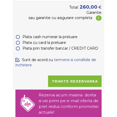
260,00
€
Total:
Garantie
sau garantie
cu asigurare completa
i
Plata cash numerar la preluare
Plata cu card la preluare
Plata prin transfer bancar / CREDIT CARD
Sunt de acord cu
termenii si conditiile de
inchiriere
Rezerva acum masina dorita
si vei primi pe e-mail oferta de
pret redus conform promotiei
actuale!