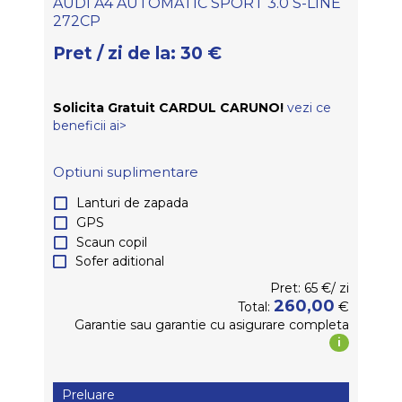
AUDI A4 AUTOMATIC SPORT 3.0 S-LINE
272CP
Pret / zi de la:
30
€
Solicita Gratuit CARDUL CARUNO!
vezi ce
beneficii ai>
Optiuni suplimentare
Lanturi de zapada
GPS
Scaun copil
Sofer aditional
Pret:
65
€/
zi
260,00
€
Total:
Garantie
sau garantie
cu asigurare completa
i
Preluare