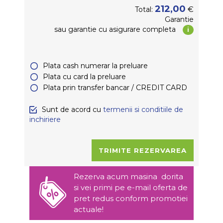
212,00
€
Total:
Garantie
sau garantie
cu asigurare completa
i
Plata cash numerar la preluare
Plata cu card la preluare
Plata prin transfer bancar / CREDIT CARD
Sunt de acord cu
termenii si conditiile de
inchiriere
Rezerva acum masina dorita
si vei primi pe e-mail oferta de
pret redus conform promotiei
actuale!